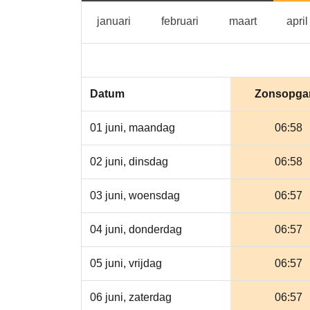
januari
februari
maart
januari
februari
maart
april
Datum
Zonsopga
01 juni, maandag
06:58
02 juni, dinsdag
06:58
03 juni, woensdag
06:57
04 juni, donderdag
06:57
05 juni, vrijdag
06:57
06 juni, zaterdag
06:57