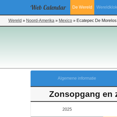
Web
Calendar
De Wereld
Wereldklo
Wereld
»
Noord-Amerika
»
Mexico
»
Ecatepec De Morelos
Algemene informatie
Zonsopgang en z
2025