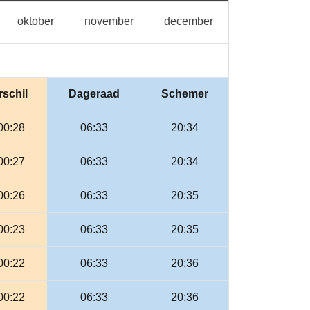
ptember
oktober
november
december
oktober
november
december
rschil
Dageraad
Schemer
00:28
06:33
20:34
00:27
06:33
20:34
00:26
06:33
20:35
00:23
06:33
20:35
00:22
06:33
20:36
00:22
06:33
20:36