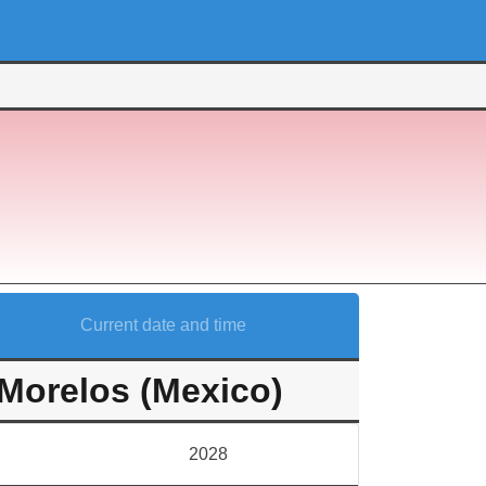
Current date and time
Morelos (Mexico)
2028