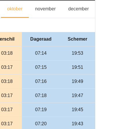
ptember
oktober
november
december
oktober
november
december
erschil
Dageraad
Schemer
- 03:18
07:14
19:53
- 03:17
07:15
19:51
- 03:18
07:16
19:49
- 03:17
07:18
19:47
- 03:17
07:19
19:45
- 03:17
07:20
19:43