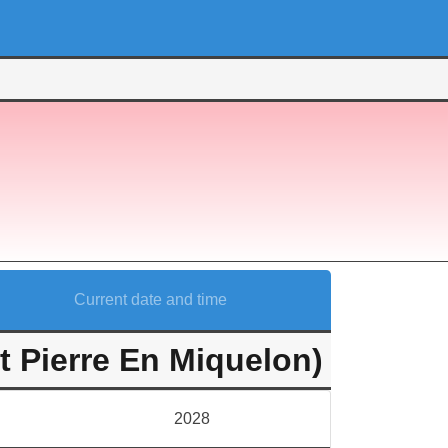
Current date and time
 Pierre En Miquelon)
2028