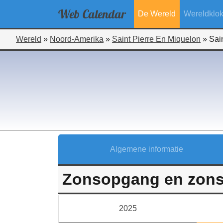
Web
Calendar
De Wereld
Wereldklo
Wereld
»
Noord-Amerika
»
Saint Pierre En Miquelon
»
Sai
Algemene informatie
Zonsopgang en zonso
2025