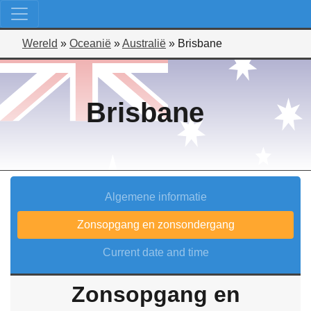
Wereld
»
Oceanië
»
Australië
»
Brisbane
Brisbane
Algemene informatie
Zonsopgang en zonsondergang
Current date and time
Zonsopgang en