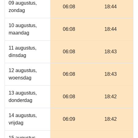
09 augustus,
06:08
18:44
zondag
10 augustus,
06:08
18:44
maandag
11 augustus,
06:08
18:43
dinsdag
12 augustus,
06:08
18:43
woensdag
13 augustus,
06:08
18:42
donderdag
14 augustus,
06:09
18:42
vrijdag
15 augustus,