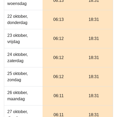
06:13
18:31
woensdag
22 oktober,
06:13
18:31
donderdag
23 oktober,
06:12
18:31
vrijdag
24 oktober,
06:12
18:31
zaterdag
25 oktober,
06:12
18:31
zondag
26 oktober,
06:11
18:31
maandag
27 oktober,
06:11
18:31