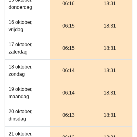
06:16
18:31
donderdag
16 oktober,
06:15
18:31
vrijdag
17 oktober,
06:15
18:31
zaterdag
18 oktober,
06:14
18:31
zondag
19 oktober,
06:14
18:31
maandag
20 oktober,
06:13
18:31
dinsdag
21 oktober,