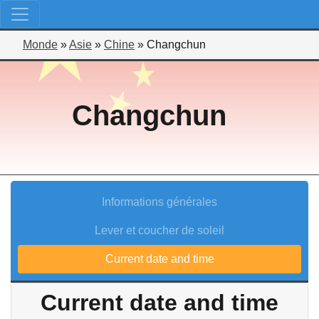
Monde
»
Asie
»
Chine
»
Changchun
Changchun
Informations générales
Lever et coucher de soleil
Current date and time
Current date and time